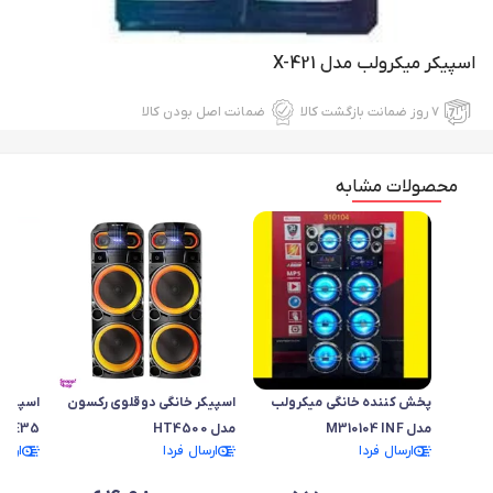
اسپیکر میکرولب مدل X-421
۷ روز ضمانت بازگشت کالا
ضمانت اصل بودن کالا
محصولات مشابه
پخش کننده خانگی میکرولب
اسپیکر خانگی دوقلوی رکسون
مدل M310104 INF
مدل HT4500
12E35
ارسال فردا
ارسال فردا
ارسا