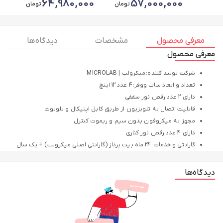
00
64,980,000
57,000,000
تومان
تومان
معرفی محصول
مشخصات
دیدگاه ها
معرفی محصول
شرکت تولید کننده: میکرولب | MICROLAB
تعداد و ابعاد ساب ووفر: 4 عدد 12 اینچ
دارای 2 عدد رقص نور سقفی
قابلیت اتصال به تلویزیون از طریق کابل اپتیکال و بلوتوث
مجهز به میکروفون بدون سیم و ریموت کنترل
دارای 4 عدد رقص نور کناری
گارانتی و خدمات: 24 ماه بیت پرداز (گارانتی اصلی میکرولب) + یک سال
بیمه ایران + خدمات سراسر کشور
نحوه ارسال: ارسال فوری به سراسر کشور
دیدگاه‌ها