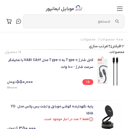
موبایل ایمانپور
/
همه محصولات
محصولات
فیلتر
مرتب سازی
محصولات
۱۵
محصول
کابل شارژ Type-c به Type-c مدل VABI CA62 با نمایشگر
سرعت شارژ - 100 وات
550,000
5
%
تومان
580,000
پایه نگهدارنده گوشی موبایل و تبلت یس پلاس مدل YS-
1515
فقط ۲ عدد در انبار موجود است.
فقط ۲ عدد در انبار موجود است.
1,350,000
تومان