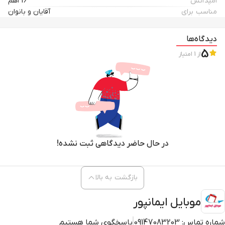
امپدانس
16 اهم
مناسب برای
آقایان و بانوان
دیدگاه‌ها
5
از
1
امتیاز
در حال حاضر دیدگاهی ثبت نشده!
بازگشت به بالا
موبایل ایمانپور
شماره تماس:
09147083203
پاسخگوی شما هستیم