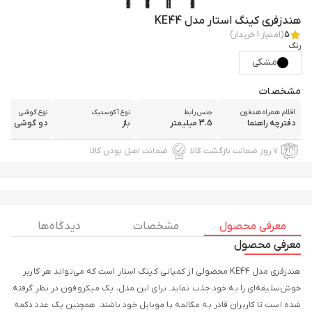
هندزفری کینگ استار مدل KE44
5
(امتیاز
1
خریدار)
رنگ
مشکی
مشخصات
اقلام همراه هدفون
جنس رابط
نوع آکوستیک
نوع گوشی
دفترچه راهنما
3.5 میلیمتر
باز
دو گوشی
۷ روز ضمانت بازگشت کالا
ضمانت اصل بودن کالا
معرفی محصول
مشخصات
دیدگاه ها
معرفی محصول
هندزفری مدل KE44 محصولی از کمپانی کینگ استار است که می‌تواند هر کاربر
خوش‌سلیقه‌ای را به خود جذب نماید. برای این مدل، یک میکروفون در نظر گرفته‌
شده‌ است تا کاربران قادر به مکالمه با موبایل خود باشند. همچنین یک عدد دکمه