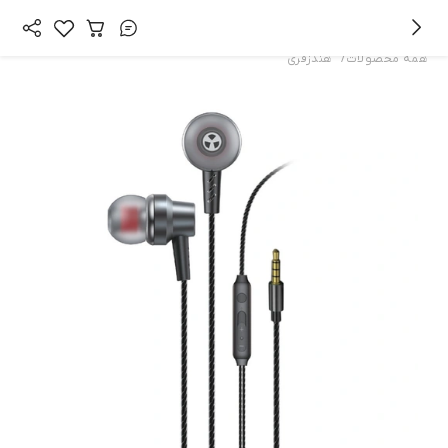
/
همه محصولات
هندزفری