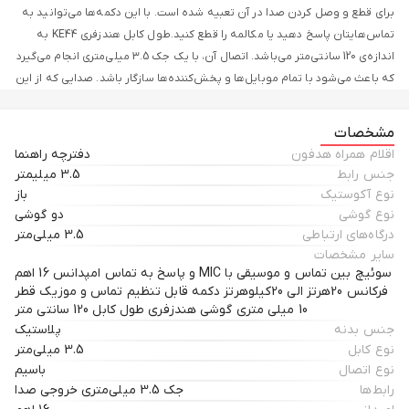
برای قطع‌ و وصل‌ ‎کردن صدا در آن تعبیه ‌شده است. با این دکمه‌ها می‌توانید به
تماس‌هایتان پاسخ دهید یا مکالمه را قطع کنید.طول کابل هندزفری KE44 به
اندازه‌ی 120 سانتی‌متر می‌باشد. اتصال آن، با یک جک 3.5 میلی‌متری انجام می‌گیرد
که باعث می‌شود با تمام موبایل‌ها و پخش‌کننده‌ها سازگار باشد. صدایی که از این
محصول با حساسیت 96db±5db به گوش شما می‌رسد، بسیار پرقدرت و واضح
است. همچنین فرکانس و امپدانس این کالا به ترتیب 20هرتز الی 20کیلوهرتز و 16
مشخصات
اهم می‌باشد. قطر 10 میلی‌متری درایور این هندزفری موجب شده تا به راحتی از
اقلام همراه هدفون
دفترچه راهنما
گوشتان جدا نشود. جنس این محصول نیز از پلاستیک ABS و PVC می‌باشد که از
جنس رابط
3.5 میلیمتر
نکات برجسته آن می‌توان به ضد اشتعال بودن کالا اشاره کرد. حفره‌هایی از جنس
نوع آکوستیک
باز
آلومینیوم به همراه انحراف صدای کم و نفوذ صدای بالا موجب شده تا این
نوع گوشی
دو گوشی
محصول مورد استقبال گسترده‌ای از کاربران قرار بگیرد.
درگاه‌های ارتباطی
3.5 میلی‌متر
سایر مشخصات
سوئیچ بین تماس و موسیقی با MIC و پاسخ به تماس امپدانس 16 اهم
فرکانس 20هرتز الی 20کیلوهرتز دکمه قابل تنظیم تماس و موزیک قطر
10 میلی متری گوشی هندزفری طول کابل 120 سانتی متر
جنس بدنه
پلاستیک
نوع کابل
3.5 میلی‌متر
نوع اتصال
باسیم
رابط‌ها
جک 3.5 میلی‌متری خروجی صدا